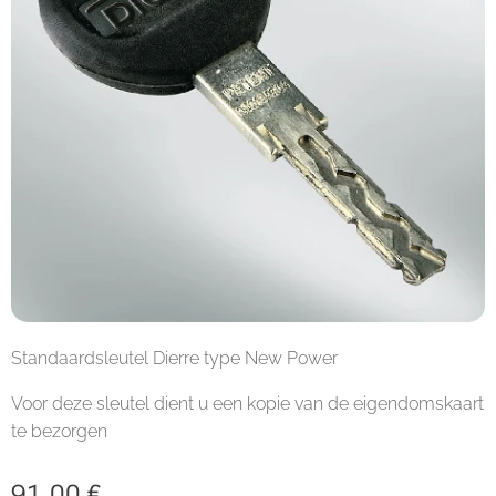
Standaardsleutel Dierre type New Power
Voor deze sleutel dient u een kopie van de eigendomskaart
te bezorgen
91,00
€