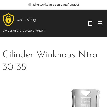
Elke werkdag open vanaf 08u00!
Aalst Veilig
Uw veiligheid is onze prioriteit
Cilinder Winkhaus Ntra
30-35